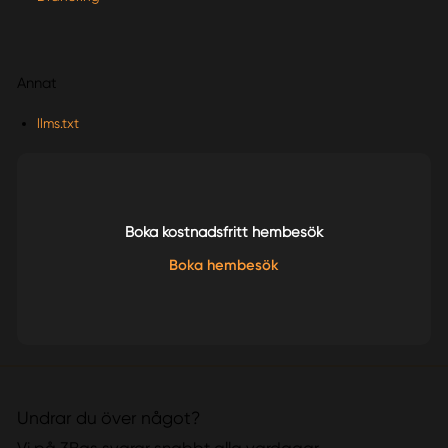
Annat
llms.txt
Boka kostnadsfritt hembesök
Boka hembesök
Undrar du över något?