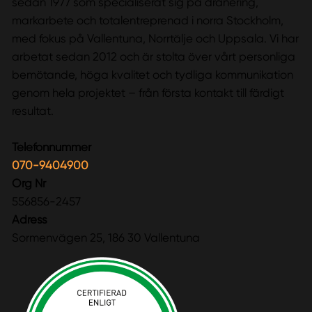
sedan 1977 som specialiserat sig på dränering,
markarbete och totalentreprenad i norra Stockholm,
med fokus på Vallentuna, Norrtälje och Uppsala. Vi har
arbetat sedan 2012 och är stolta över vårt personliga
bemötande, höga kvalitet och tydliga kommunikation
genom hela projektet – från första kontakt till färdigt
resultat.
Telefonnummer
070-9404900
Org Nr
556856-2457
Adress
Sormenvägen 25, 186 30 Vallentuna