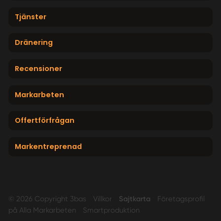
Tjänster
Dränering
Recensioner
Markarbeten
Offertförfrågan
Markentreprenad
© 2026 Copyright 3bas
Villkor
Sajtkarta
Företagsprofil
på Alla Markarbeten
Smartproduktion