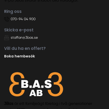
Vi på 3Bas svarar snabbt alla vardagar.
Ring oss
070-94 04 900
Skicka e-post
staffan@3bas.se
Vill du ha en offert?
Boka hembesök
3Bas
är ett familjeägt företag i två generationer