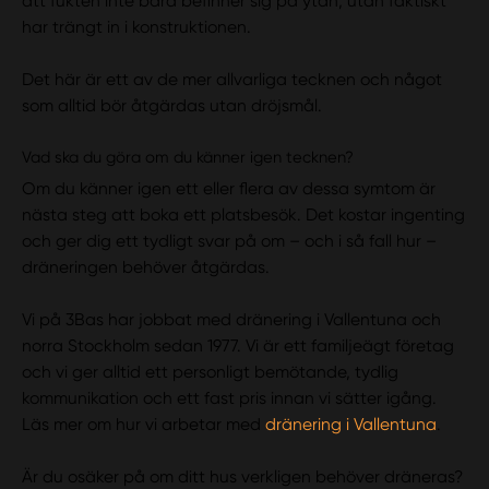
att fukten inte bara befinner sig på ytan, utan faktiskt
har trängt in i konstruktionen.
Det här är ett av de mer allvarliga tecknen och något
som alltid bör åtgärdas utan dröjsmål.
Vad ska du göra om du känner igen tecknen?
Om du känner igen ett eller flera av dessa symtom är
nästa steg att boka ett platsbesök. Det kostar ingenting
och ger dig ett tydligt svar på om – och i så fall hur –
dräneringen behöver åtgärdas.
Vi på 3Bas har jobbat med dränering i Vallentuna och
norra Stockholm sedan 1977. Vi är ett familjeägt företag
och vi ger alltid ett personligt bemötande, tydlig
kommunikation och ett fast pris innan vi sätter igång.
Läs mer om hur vi arbetar med
dränering i Vallentuna
.
Är du osäker på om ditt hus verkligen behöver dräneras?