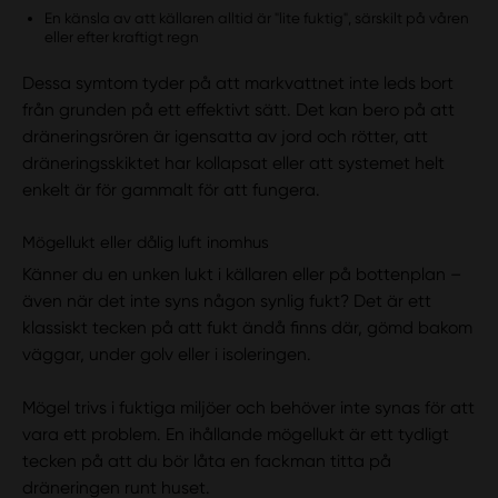
En känsla av att källaren alltid är "lite fuktig", särskilt på våren
eller efter kraftigt regn
Dessa symtom tyder på att markvattnet inte leds bort
från grunden på ett effektivt sätt. Det kan bero på att
dräneringsrören är igensatta av jord och rötter, att
dräneringsskiktet har kollapsat eller att systemet helt
enkelt är för gammalt för att fungera.
Mögellukt eller dålig luft inomhus
Känner du en unken lukt i källaren eller på bottenplan –
även när det inte syns någon synlig fukt? Det är ett
klassiskt tecken på att fukt ändå finns där, gömd bakom
väggar, under golv eller i isoleringen.
Mögel trivs i fuktiga miljöer och behöver inte synas för att
vara ett problem. En ihållande mögellukt är ett tydligt
tecken på att du bör låta en fackman titta på
dräneringen runt huset.