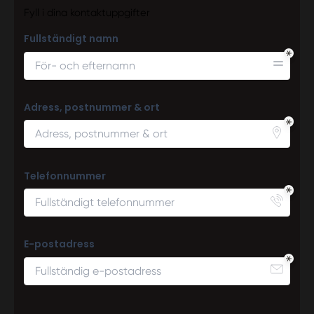
Fyll i dina kontaktuppgifter
Fullständigt namn
Adress, postnummer & ort
Telefonnummer
E-postadress