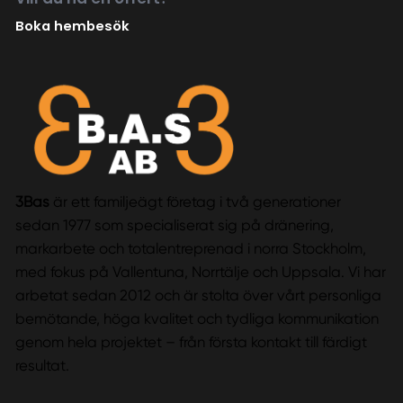
Boka hembesök
3Bas
är ett familjeägt företag i två generationer
sedan 1977 som specialiserat sig på dränering,
markarbete och totalentreprenad i norra Stockholm,
med fokus på Vallentuna, Norrtälje och Uppsala. Vi har
arbetat sedan 2012 och är stolta över vårt personliga
bemötande, höga kvalitet och tydliga kommunikation
genom hela projektet – från första kontakt till färdigt
resultat.