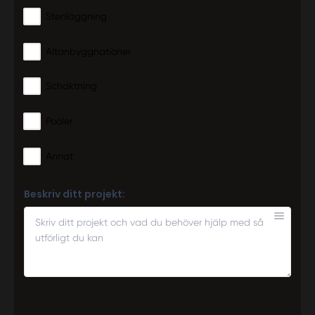
Stenläggning
Altanbyggnationer
Schaktning
Pooler
Annat
Beskriv ditt projekt: