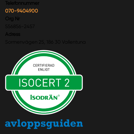
Telefonnummer
070-9404900
Org Nr
556856-2457
Adress
Sormenvägen 25, 186 30 Vallentuna