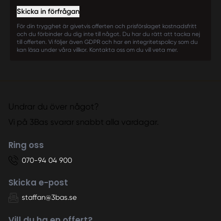
Skicka in förfrågan
För din trygghet är givetvis offerten och prisförslaget kostnadsfritt
och du förbinder du dig inte till något. Du har du rätt att tacka nej
till offerten. Vi följer även GDPR och har en integritetspolicy som du
kan läsa under våra villkor. Kontakta oss om du vill veta mer.
Undrar du över något?
Vi på 3Bas svarar snabbt alla vardagar.
Ring oss
070-94 04 900
Skicka e-post
staffan@3bas.se
Vill du ha en offert?