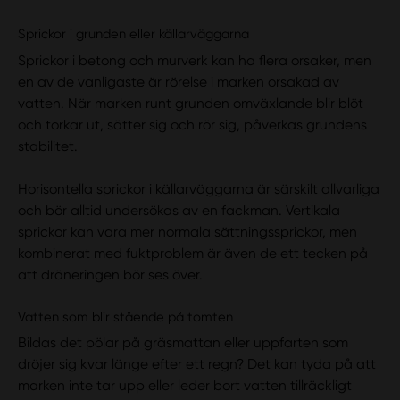
Sprickor i grunden eller källarväggarna
Sprickor i betong och murverk kan ha flera orsaker, men
en av de vanligaste är rörelse i marken orsakad av
vatten. När marken runt grunden omväxlande blir blöt
och torkar ut, sätter sig och rör sig, påverkas grundens
stabilitet.
Horisontella sprickor i källarväggarna är särskilt allvarliga
och bör alltid undersökas av en fackman. Vertikala
sprickor kan vara mer normala sättningssprickor, men
kombinerat med fuktproblem är även de ett tecken på
att dräneringen bör ses över.
Vatten som blir stående på tomten
Bildas det pölar på gräsmattan eller uppfarten som
dröjer sig kvar länge efter ett regn? Det kan tyda på att
marken inte tar upp eller leder bort vatten tillräckligt