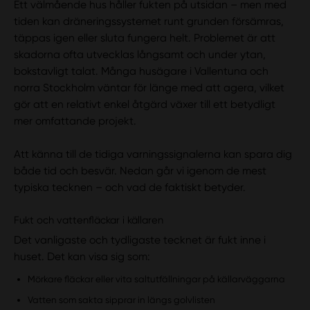
Ett välmående hus håller fukten på utsidan – men med
tiden kan dräneringssystemet runt grunden försämras,
täppas igen eller sluta fungera helt. Problemet är att
skadorna ofta utvecklas långsamt och under ytan,
bokstavligt talat. Många husägare i Vallentuna och
norra Stockholm väntar för länge med att agera, vilket
gör att en relativt enkel åtgärd växer till ett betydligt
mer omfattande projekt.
Att känna till de tidiga varningssignalerna kan spara dig
både tid och besvär. Nedan går vi igenom de mest
typiska tecknen – och vad de faktiskt betyder.
Fukt och vattenfläckar i källaren
Det vanligaste och tydligaste tecknet är fukt inne i
huset. Det kan visa sig som:
Mörkare fläckar eller vita saltutfällningar på källarväggarna
Vatten som sakta sipprar in längs golvlisten