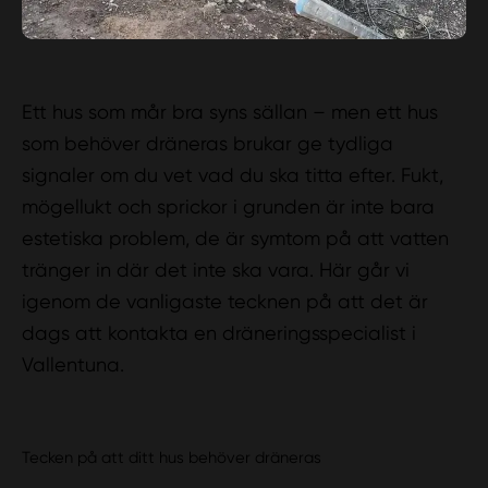
Ett hus som mår bra syns sällan – men ett hus
som behöver dräneras brukar ge tydliga
signaler om du vet vad du ska titta efter. Fukt,
mögellukt och sprickor i grunden är inte bara
estetiska problem, de är symtom på att vatten
tränger in där det inte ska vara. Här går vi
igenom de vanligaste tecknen på att det är
dags att kontakta en dräneringsspecialist i
Vallentuna.
Tecken på att ditt hus behöver dräneras