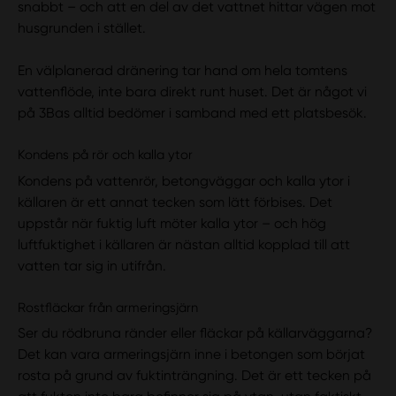
snabbt – och att en del av det vattnet hittar vägen mot
husgrunden i stället.
En välplanerad dränering tar hand om hela tomtens
vattenflöde, inte bara direkt runt huset. Det är något vi
på 3Bas alltid bedömer i samband med ett platsbesök.
Kondens på rör och kalla ytor
Kondens på vattenrör, betongväggar och kalla ytor i
källaren är ett annat tecken som lätt förbises. Det
uppstår när fuktig luft möter kalla ytor – och hög
luftfuktighet i källaren är nästan alltid kopplad till att
vatten tar sig in utifrån.
Rostfläckar från armeringsjärn
Ser du rödbruna ränder eller fläckar på källarväggarna?
Det kan vara armeringsjärn inne i betongen som börjat
rosta på grund av fuktinträngning. Det är ett tecken på