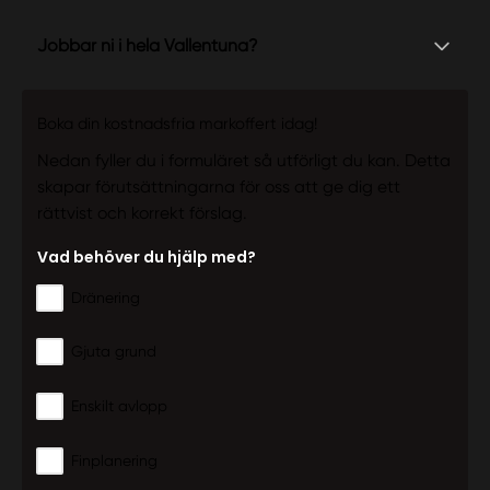
Jobbar ni i hela Vallentuna?
Boka din kostnadsfria markoffert idag!
Nedan fyller du i formuläret så utförligt du kan. Detta
skapar förutsättningarna för oss att ge dig ett
rättvist och korrekt förslag.
Vad behöver du hjälp med?
Dränering
Gjuta grund
Enskilt avlopp
Finplanering