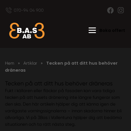
070-94 04 900
Boka offert
Tecken på att ditt hus behöver
Hem
»
Artiklar
»
dräneras
Tecken på att ditt hus behöver dräneras
Fukt i källaren eller fläckar på fasaden kan vara tidiga
tecken på att husets dränering inte längre fungerar som
den ska. Den här artikeln hjälper dig att känna igen de
vanligaste varningssignalerna – innan skadorna hinner bli
allvarliga. Vi på 3Bas i Vallentuna hjälper dig att bedöma
situationen och ta rätt nästa steg.