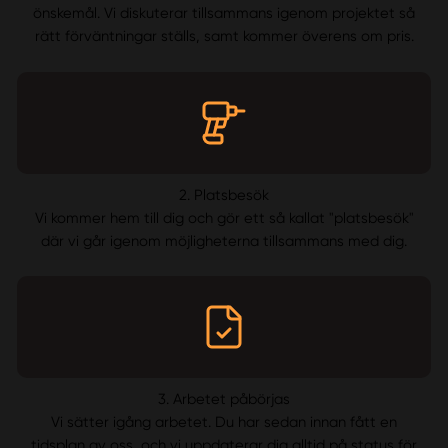
önskemål. Vi diskuterar tillsammans igenom projektet så
rätt förväntningar ställs, samt kommer överens om pris.
2. Platsbesök
Vi kommer hem till dig och gör ett så kallat "platsbesök"
där vi går igenom möjligheterna tillsammans med dig.
3. Arbetet påbörjas
Vi sätter igång arbetet. Du har sedan innan fått en
tidsplan av oss, och vi uppdaterar dig alltid på status för