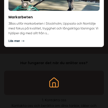
Markarbeten
3Bas utför markarbeten i Stockholm, Uppsala och Norrtälje
med fokus på kvalitet, trygghet och långsiktiga lösningar. Vi
hjälper dig med allt från s...
Läs mer
Hur fungerar det när du anlitar oss?
1. Kontakta oss
Kontakta oss och berätta om dina tankar, idéer och