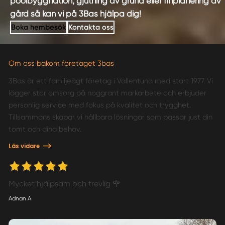
poolbyggnation, gjutning av grund eller finplanering av
gård så kan vi på 3Bas hjälpa dig!
Boka hembesök
Kontakta oss
Om oss bakom företaget 3bas
3Bas är ett familjeägt företag i Vallentuna med start 1977. Vi
lägger stor omsorg på noggrant markarbete och erbjuder
personlig service med fokus på kvalitet och trygghet.
Tillsammans skapar vi hållbara lösningar som passar just din
tomt och dina behov.
Läs vidare
Mycket hjälpsam och trevlig 🌹
Adnan A