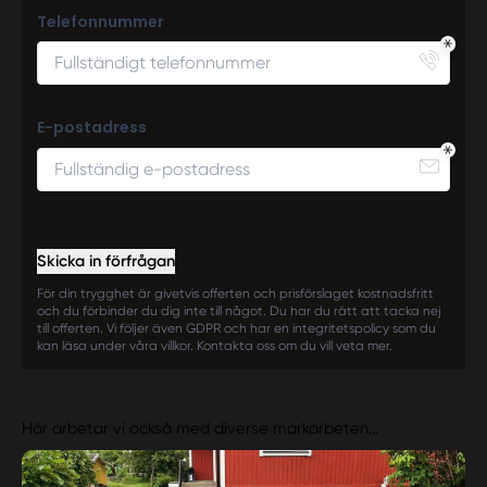
Telefonnummer
E-postadress
Skicka in förfrågan
För din trygghet är givetvis offerten och prisförslaget kostnadsfritt
och du förbinder du dig inte till något. Du har du rätt att tacka nej
till offerten. Vi följer även GDPR och har en integritetspolicy som du
kan läsa under våra villkor. Kontakta oss om du vill veta mer.
Här arbetar vi också med diverse markarbeten...