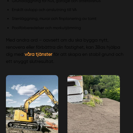
Grundläggning för hus, garage och attefallshus
Enskilt avlopp och anslutning till VA
Stenläggning, murar och finplanering av tomt
Poolförberedelser och markutjämning
Med andra ord – oavsett om du ska bygga nytt,
renovera eller förbättra din fastighet, kan 3Bas hjälpa
dig med
våra tjänster
för att skapa en stabil grund och
ett snyggt slutresultat.