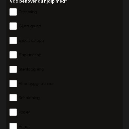
Vad behöver du hjälp med?
Dränering
Gjuta grund
Enskilt avlopp
Finplanering
Stenläggning
Altanbyggnationer
Schaktning
Pooler
Annat