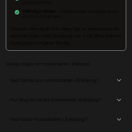
gårdsplanering.
Offentliga aktörer
– entreprenader vid vägar, skolor
eller liknande projekt.
Oavsett vem du är och vilken typ av markarbete du
behöver hjälp med i Enköping, tar vi på 3Bas fram en
lösning som fungerar för dig.
Vanliga frågor om markarbeten i Enköping
Vad räknas som markarbeten i Enköping?
Hur lång tid tar ett markarbete i Enköping?
Vad kostar markarbeten i Enköping?