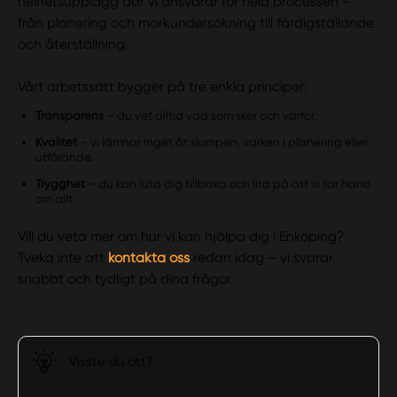
helhetsupplägg där vi ansvarar för hela processen –
från planering och markundersökning till färdigställande
och återställning.
Vårt arbetssätt bygger på tre enkla principer:
Transparens
– du vet alltid vad som sker och varför.
Kvalitet
– vi lämnar inget åt slumpen, varken i planering eller
utförande.
Trygghet
– du kan luta dig tillbaka och lita på att vi tar hand
om allt.
Vill du veta mer om hur vi kan hjälpa dig i Enköping?
Tveka inte att
kontakta oss
redan idag – vi svarar
snabbt och tydligt på dina frågor.
Visste du att?