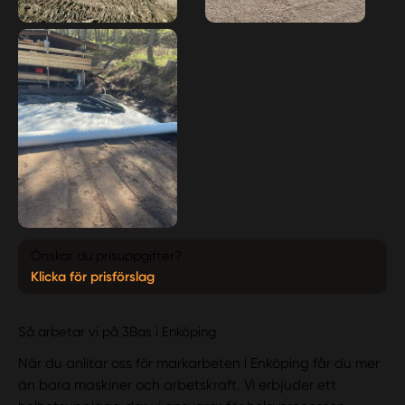
Önskar du prisuppgifter?
Klicka för prisförslag
Så arbetar vi på 3Bas i Enköping
När du anlitar oss för markarbeten i Enköping får du mer
än bara maskiner och arbetskraft. Vi erbjuder ett