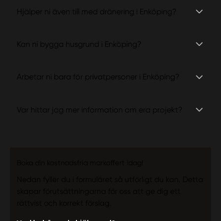
Hjälper ni även till med dränering i Enköping?
Kan ni bygga husgrund i Enköping?
Arbetar ni bara för privatpersoner i Enköping?
Var hittar jag mer information om era projekt?
Boka din kostnadsfria markoffert idag!
Nedan fyller du i formuläret så utförligt du kan. Detta
skapar förutsättningarna för oss att ge dig ett
rättvist och korrekt förslag.