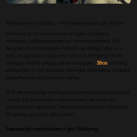
Markarbeten i Enköping – när lokalkännedom gör skillnad
Enköping är en kommun som präglas av öppna
landskap, jordbruksmarker och småstadskänsla. Det
betyder att markarbeten här kan se väldigt olika ut –
från att gjuta en husgrund i centrala Enköping till att
anlägga enskilt avlopp på landsbygden.
3Bas
har lång
erfarenhet av att anpassa lösningar efter både markens
beskaffenhet och kundens behov.
Vi är ett familjeägt företag som sätter kundens trygghet
i fokus. För oss handlar markarbeten inte bara om
maskiner och grävning, utan om att skapa en stabil och
långsiktig grund för ditt projekt.
Exempel på markarbeten vi gör i Enköping: