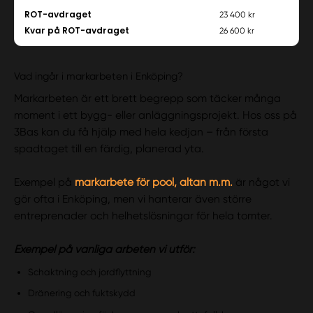
ROT-avdraget
23 400 kr
Kvar på ROT-avdraget
26 600 kr
Vad ingår i markarbeten i Enköping?
Markarbeten är ett brett begrepp som täcker många
moment i ett bygg- eller anläggningsprojekt. Hos oss på
3Bas kan du få hjälp med hela kedjan – från första
spadtaget till en färdig, planerad yta.
Exempel på
markarbete för pool, altan m.m.
är något vi
gör ofta i Enköping, men vi hanterar även större
entreprenader och helhetslösningar för hela tomter.
Exempel på vanliga arbeten vi utför:
Schaktning och jordflyttning
Dränering och fuktskydd