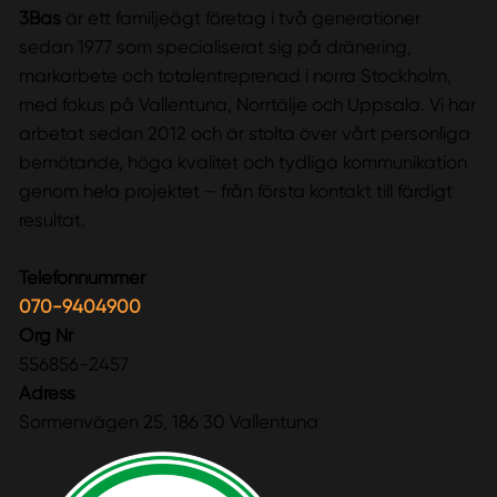
3Bas
är ett familjeägt företag i två generationer
sedan 1977 som specialiserat sig på dränering,
markarbete och totalentreprenad i norra Stockholm,
med fokus på Vallentuna, Norrtälje och Uppsala. Vi har
arbetat sedan 2012 och är stolta över vårt personliga
bemötande, höga kvalitet och tydliga kommunikation
genom hela projektet – från första kontakt till färdigt
resultat.
Telefonnummer
070-9404900
Org Nr
556856-2457
Adress
Sormenvägen 25, 186 30 Vallentuna