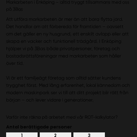
Markarbeten i Enköping – alltid tryggt tillsammans med oss
på 3Bas
Att utföra markarbeten är mer än att bara flytta jord.
Det handlar om att förbereda för framtiden – oavsett
om det gäller en ny husgrund, ett enskilt avlopp eller att
skapa en vacker och funktionell trädgård. I Enköping
hjälper vi på 3Bas både privatpersoner, företag och
bostadsrättsföreningar med markarbeten som håller
över tid.
Vi är ett familjeägt företag som alltid sätter kundens
trygghet först. Med lång erfarenhet, lokal kännedom och
modern maskinpark ser vi till att ditt projekt blir rätt från
början – och lever vidare i generationer.
Varför inte räkna på arbetet med vår ROT-kalkylator?
Antal berättigade personer
1
2
3