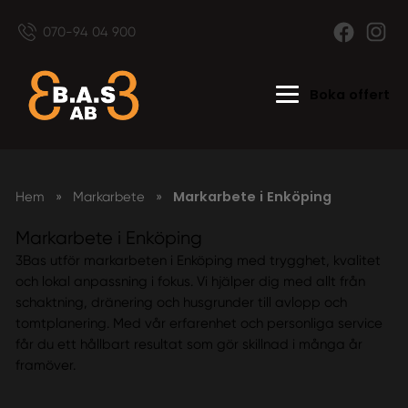
070-94 04 900
Boka offert
Markarbete i Enköping
Hem
»
Markarbete
»
Markarbete i Enköping
3Bas utför markarbeten i Enköping med trygghet, kvalitet
och lokal anpassning i fokus. Vi hjälper dig med allt från
schaktning, dränering och husgrunder till avlopp och
tomtplanering. Med vår erfarenhet och personliga service
får du ett hållbart resultat som gör skillnad i många år
framöver.