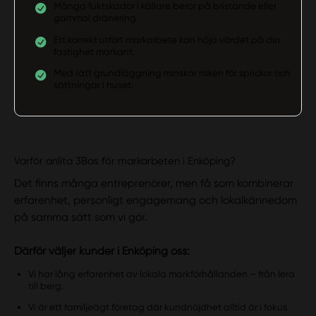
Många fuktskador i källare beror på bristande eller
gammal dränering.
Ett korrekt utfört markarbete kan höja värdet på din
fastighet markant.
Med rätt grundläggning minskar risken för sprickor och
sättningar i huset.
Varför anlita 3Bas för markarbeten i Enköping?
Det finns många entreprenörer, men få som kombinerar
erfarenhet, personligt engagemang och lokalkännedom
på samma sätt som vi gör.
Därför väljer kunder i Enköping oss:
Vi har lång erfarenhet av lokala markförhållanden – från lera
till berg.
Vi är ett familjeägt företag där kundnöjdhet alltid är i fokus.