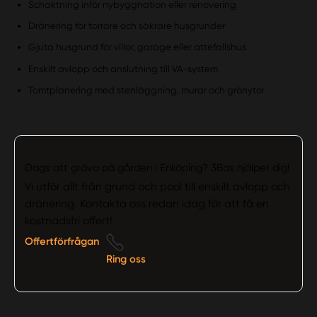
Schaktning inför nybyggnation eller renovering
Dränering för torrare och säkrare husgrunder
Gjuta husgrund för villor, garage eller attefallshus
Enskilt avlopp och anslutning till VA-system
Tomtplanering med stenläggning, murar och grönytor
Dags att gräva på gården i Enköping? 3Bas hjälper dig!
Vi utför allt från grund och pool till enskilt avlopp och
dränering. Kontakta oss redan idag för att få en
kostnadsfri offert!
Offertförfrågan
Ring oss