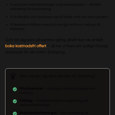
Vi erbjuder helhetslösningar inom markarbeten – allt från
dränering till finplanering.
Vi är flexibla och anpassar oss till både små och stora projekt.
Vi levererar hållbara resultat som gör skillnad i många år
framöver.
Och för dig som vill komma igång direkt kan du enkelt
boka kostnadsfri offert
– så tar vi fram ett tydligt förslag
anpassat för din tomt i Enköping.
Vem vänder sig våra tjänster till i Enköping?
Privatpersoner
– villaägare, fritidshusägare och
lantbruk.
Företag
– fastighetsägare, byggbolag och
verksamhetslokaler.
Bostadsrättsföreningar
– från dränering till