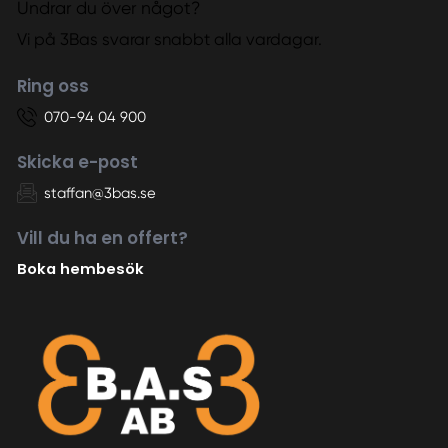
Undrar du över något?
Vi på 3Bas svarar snabbt alla vardagar.
Ring oss
070-94 04 900
Skicka e-post
staffan@3bas.se
Vill du ha en offert?
Boka hembesök