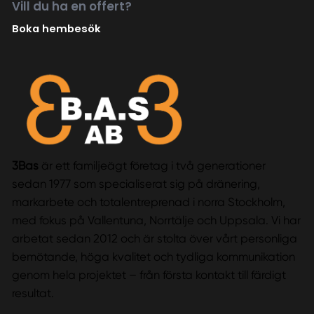
Vill du ha en offert?
Boka hembesök
3Bas
är ett familjeägt företag i två generationer
sedan 1977 som specialiserat sig på dränering,
markarbete och totalentreprenad i norra Stockholm,
med fokus på Vallentuna, Norrtälje och Uppsala. Vi har
arbetat sedan 2012 och är stolta över vårt personliga
bemötande, höga kvalitet och tydliga kommunikation
genom hela projektet – från första kontakt till färdigt
resultat.