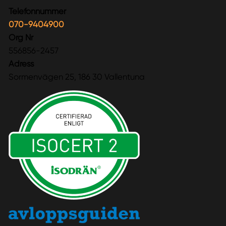
Telefonnummer
070-9404900
Org Nr
556856-2457
Adress
Sormenvägen 25, 186 30 Vallentuna