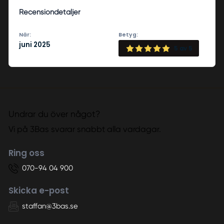
Recensiondetaljer
När:
Betyg:
juni 2025
5
av 5
Undrar du över något?
Vi på 3Bas svarar snabbt alla vardagar.
Ring oss
070-94 04 900
Skicka e-post
staffan@3bas.se