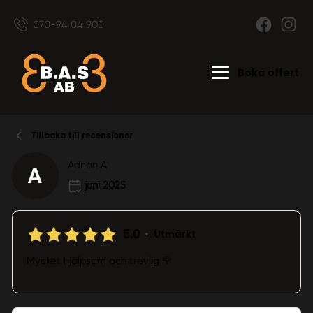
070-94 04 900
Boka offert
Tillbaka till recensioner
Adnan A
A
juni 2025
5.0
•
Utmärkt
Mycket hjälpsam och trevlig 🌹