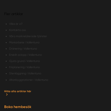
Fler artiklar
Vilka är vi?
Kontakta oss
Våra markrelaterade tjänster
Markarbete i Vallentuna
Dränering i Vallentuna
Enskilt avlopp i Vallentuna
Gjuta grund i Vallentuna
Finplanering i Vallentuna
Stenläggning i Vallentuna
Altanbyggnationer i Vallentuna
Hitta alla artiklar här
Boka hembesök