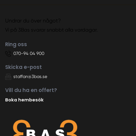
Undrar du över något?
Vi på 3Bas svarar snabbt alla vardagar.
Ring oss
070-94 04 900
Skicka e-post
staffan@3bas.se
Vill du ha en offert?
Boka hembesök