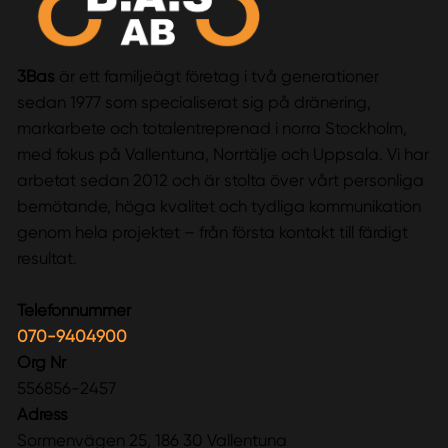
3Bas
är ett familjeägt företag i två generationer
sedan 1977 som specialiserat sig på dränering,
markarbete och totalentreprenad i norra Stockholm,
med fokus på Vallentuna, Norrtälje och Uppsala. Vi har
arbetat sedan 2012 och är stolta över vårt personliga
bemötande, höga kvalitet och tydliga kommunikation
genom hela projektet – från första kontakt till färdigt
resultat.
Telefonnummer
070-9404900
Org Nr
556856-2457
Adress
Sormenvägen 25, 186 30 Vallentuna