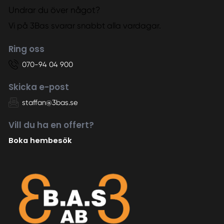
Undrar du över något?
Vi på 3Bas svarar snabbt alla vardagar.
Ring oss
070-94 04 900
Skicka e-post
staffan@3bas.se
Vill du ha en offert?
Boka hembesök