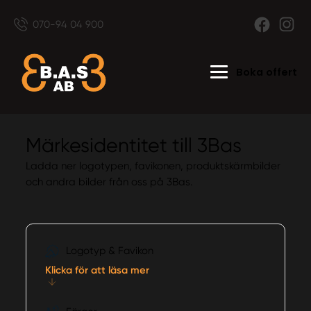
070-94 04 900
Boka offert
Märkesidentitet till
3Bas
Ladda ner logotypen, favikonen, produktskärmbilder
och
andra bilder från oss på 3Bas.
Logotyp & Favikon
Klicka för att läsa mer