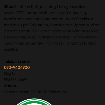
3Bas
är ett familjeägt företag i två generationer
sedan 1977 som specialiserat sig på dränering,
markarbete och totalentreprenad i norra Stockholm,
med fokus på Vallentuna, Norrtälje och Uppsala. Vi har
arbetat sedan 2012 och är stolta över vårt personliga
bemötande, höga kvalitet och tydliga kommunikation
genom hela projektet – från första kontakt till färdigt
resultat.
Telefonnummer
070-9404900
Org Nr
556856-2457
Adress
Sormenvägen 25, 186 30 Vallentuna