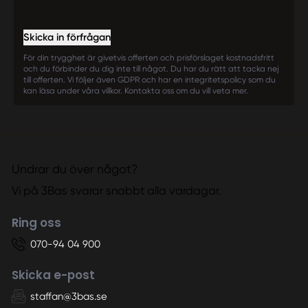
Skicka in förfrågan
För din trygghet är givetvis offerten och prisförslaget kostnadsfritt
och du förbinder du dig inte till något. Du har du rätt att tacka nej
till offerten. Vi följer även GDPR och har en integritetspolicy som du
kan läsa under våra villkor. Kontakta oss om du vill veta mer.
Undrar du över något?
Vi på 3Bas svarar snabbt alla vardagar.
Ring oss
070-94 04 900
Skicka e-post
staffan@3bas.se