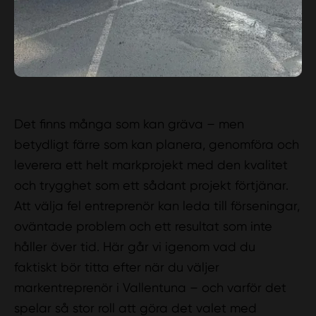
Det finns många som kan gräva – men
betydligt färre som kan planera, genomföra och
leverera ett helt markprojekt med den kvalitet
och trygghet som ett sådant projekt förtjänar.
Att välja fel entreprenör kan leda till förseningar,
oväntade problem och ett resultat som inte
håller över tid. Här går vi igenom vad du
faktiskt bör titta efter när du väljer
markentreprenör i Vallentuna – och varför det
spelar så stor roll att göra det valet med