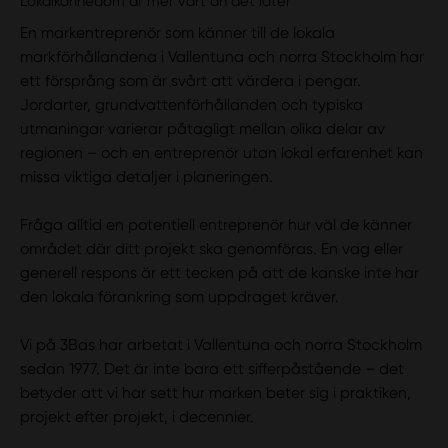
Lokalkännedom är mer värt än det låter
En markentreprenör som känner till de lokala
markförhållandena i Vallentuna och norra Stockholm har
ett försprång som är svårt att värdera i pengar.
Jordarter, grundvattenförhållanden och typiska
utmaningar varierar påtagligt mellan olika delar av
regionen – och en entreprenör utan lokal erfarenhet kan
missa viktiga detaljer i planeringen.
Fråga alltid en potentiell entreprenör hur väl de känner
området där ditt projekt ska genomföras. En vag eller
generell respons är ett tecken på att de kanske inte har
den lokala förankring som uppdraget kräver.
Vi på 3Bas har arbetat i Vallentuna och norra Stockholm
sedan 1977. Det är inte bara ett sifferpåstående – det
betyder att vi har sett hur marken beter sig i praktiken,
projekt efter projekt, i decennier.