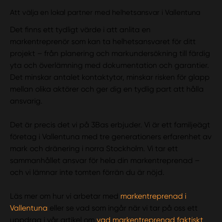
Att välja en lokal partner med helhetsansvar i Vallentuna
Det finns ett tydligt värde i att anlita en
markentreprenör som kan ta helhetsansvaret för ditt
projekt – från planering och markundersökning till färdig
yta och överlämning med dokumentation och garantier.
Det minskar antalet kontaktytor, minskar risken för glapp
mellan olika aktörer och ger dig en tydlig part att hålla
ansvarig.
Det är precis det vi på 3Bas erbjuder. Vi är ett familjeägt
företag i Vallentuna med tre generationers erfarenhet av
mark och dränering i norra Stockholm. Vi tar ett
sammanhållet ansvar för hela din markentreprenad –
och vi lämnar inte tomten förrän du är nöjd.
Läs mer om hur vi arbetar med
markentreprenad i
Vallentuna
eller se vad som ingår när vi tar på oss ett
uppdrag i vår artikel om
vad markentreprenad faktiskt