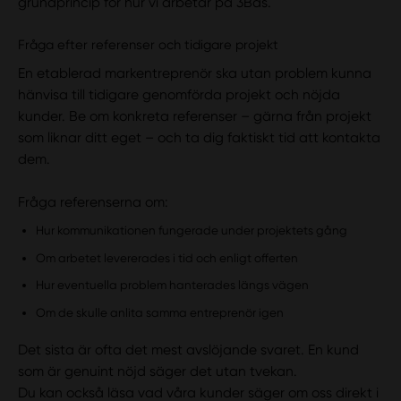
grundprincip för hur vi arbetar på 3Bas.
Fråga efter referenser och tidigare projekt
En etablerad markentreprenör ska utan problem kunna
hänvisa till tidigare genomförda projekt och nöjda
kunder. Be om konkreta referenser – gärna från projekt
som liknar ditt eget – och ta dig faktiskt tid att kontakta
dem.
Fråga referenserna om:
Hur kommunikationen fungerade under projektets gång
Om arbetet levererades i tid och enligt offerten
Hur eventuella problem hanterades längs vägen
Om de skulle anlita samma entreprenör igen
Det sista är ofta det mest avslöjande svaret. En kund
som är genuint nöjd säger det utan tvekan.
Du kan också läsa vad våra kunder säger om oss direkt i