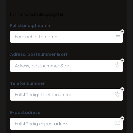
Fyll i dina kontaktuppgifter
Fullständigt namn
Adress, postnummer & ort
Telefonnummer
E-postadress