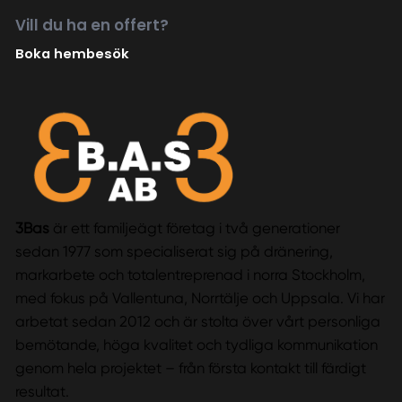
Vill du ha en offert?
Boka hembesök
3Bas
är ett familjeägt företag i två generationer
sedan 1977 som specialiserat sig på dränering,
markarbete och totalentreprenad i norra Stockholm,
med fokus på Vallentuna, Norrtälje och Uppsala. Vi har
arbetat sedan 2012 och är stolta över vårt personliga
bemötande, höga kvalitet och tydliga kommunikation
genom hela projektet – från första kontakt till färdigt
resultat.