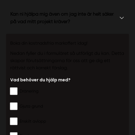
Kan ni hjälpa mig även om jag inte är helt säker
på vad mitt projekt kräver?
Boka din kostnadsfria markoffert idag!
Nedan fyller du i formuläret så utförligt du kan. Detta
skapar förutsättningarna för oss att ge dig ett
rättvist och korrekt förslag.
Vad behöver du hjälp med?
Dränering
Gjuta grund
Enskilt avlopp