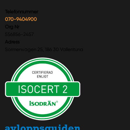
Telefonnummer
070-9404900
Org Nr
556856-2457
Adress
Sormenvägen 25, 186 30 Vallentuna