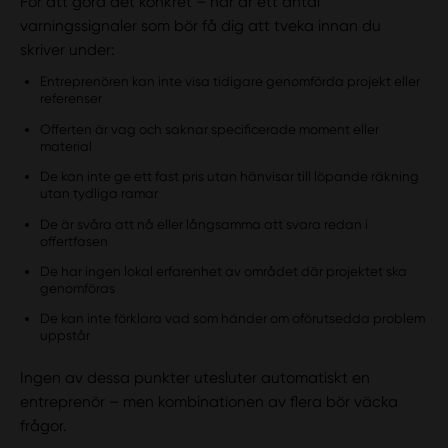
För att göra det konkret – här är ett antal
varningssignaler som bör få dig att tveka innan du
skriver under:
Entreprenören kan inte visa tidigare genomförda projekt eller
referenser
Offerten är vag och saknar specificerade moment eller
material
De kan inte ge ett fast pris utan hänvisar till löpande räkning
utan tydliga ramar
De är svåra att nå eller långsamma att svara redan i
offertfasen
De har ingen lokal erfarenhet av området där projektet ska
genomföras
De kan inte förklara vad som händer om oförutsedda problem
uppstår
Ingen av dessa punkter utesluter automatiskt en
entreprenör – men kombinationen av flera bör väcka
frågor.