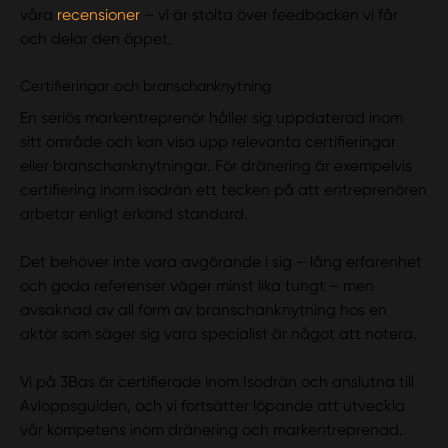
våra
recensioner
– vi är stolta över feedbacken vi får
och delar den öppet.
Certifieringar och branschanknytning
En seriös markentreprenör håller sig uppdaterad inom
sitt område och kan visa upp relevanta certifieringar
eller branschanknytningar. För dränering är exempelvis
certifiering inom Isodrän ett tecken på att entreprenören
arbetar enligt erkänd standard.
Det behöver inte vara avgörande i sig – lång erfarenhet
och goda referenser väger minst lika tungt – men
avsaknad av all form av branschanknytning hos en
aktör som säger sig vara specialist är något att notera.
Vi på 3Bas är certifierade inom Isodrän och anslutna till
Avloppsguiden, och vi fortsätter löpande att utveckla
vår kompetens inom dränering och markentreprenad.