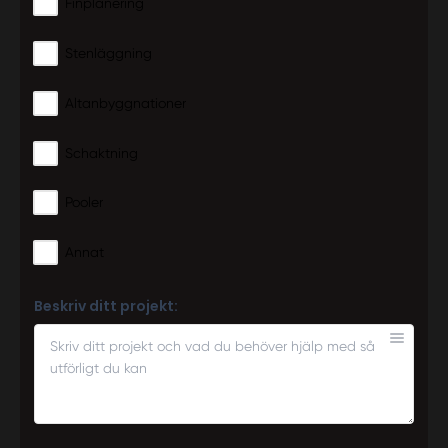
Finplanering
Stenläggning
Altanbyggnationer
Schaktning
Pooler
Annat
Beskriv ditt projekt: