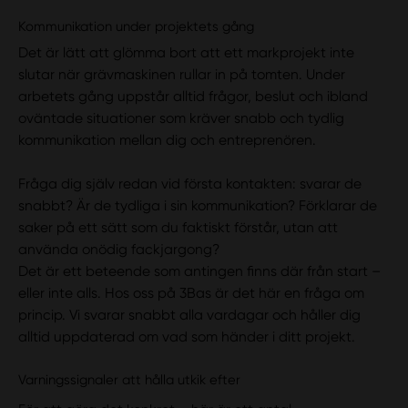
Kommunikation under projektets gång
Det är lätt att glömma bort att ett markprojekt inte
slutar när grävmaskinen rullar in på tomten. Under
arbetets gång uppstår alltid frågor, beslut och ibland
oväntade situationer som kräver snabb och tydlig
kommunikation mellan dig och entreprenören.
Fråga dig själv redan vid första kontakten: svarar de
snabbt? Är de tydliga i sin kommunikation? Förklarar de
saker på ett sätt som du faktiskt förstår, utan att
använda onödig fackjargong?
Det är ett beteende som antingen finns där från start –
eller inte alls. Hos oss på 3Bas är det här en fråga om
princip. Vi svarar snabbt alla vardagar och håller dig
alltid uppdaterad om vad som händer i ditt projekt.
Varningssignaler att hålla utkik efter