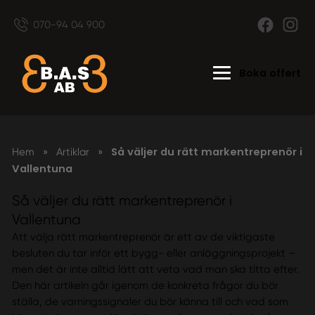
070-94 04 900
Boka offert
Så väljer du rätt markentreprenör i
Hem
»
Artiklar
»
Vallentuna
Så väljer du rätt markentreprenör i
Vallentuna
Att välja rätt markentreprenör är ett av de viktigaste
besluten du tar inför ett bygg- eller anläggningsprojekt –
men det är inte alltid lätt att veta vad man ska titta efter.
Den här artikeln går igenom de konkreta frågor du bör
ställa, de varningssignaler du bör känna till och vad som