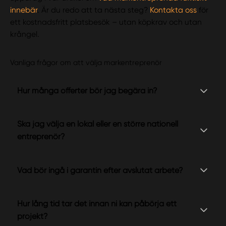
innebär
. Är du redo att ta nästa steg?
Kontakta oss
för
ett kostnadsfritt platsbesök – utan köpkrav och utan
krångel.
Vanliga frågor om att välja markentreprenör
Hur många offerter bör jag begära in?
Ska jag välja en lokal eller en större nationell
entreprenör?
Vad bör ingå i garantin efter avslutat arbete?
Hur lång tid tar det innan ni kan påbörja ett
projekt?