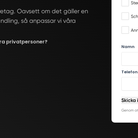
Ste
etag. Oavsett om det gäller en
Sch
andling, så anpassar vi våra
Ann
ara privatpersoner?
Namn
Telefon
Skicka 
Genom att