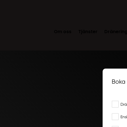
Om oss
Tjänster
Dränerin
Boka 
Vad beh
Drä
Ens