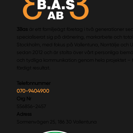
3Bas
är ett familjeägt företag i två generationer s
specialiserat sig på dränering, markarbete och tota
Stockholm, med fokus på Vallentuna, Norrtälje och U
sedan 2012 och är stolta över vårt personliga bemö
och tydliga kommunikation genom hela projektet – frå
färdigt resultat.
Telefonnummer
070-9404900
Org Nr
556856-2457
Adress
Sormenvägen 25, 186 30 Vallentuna