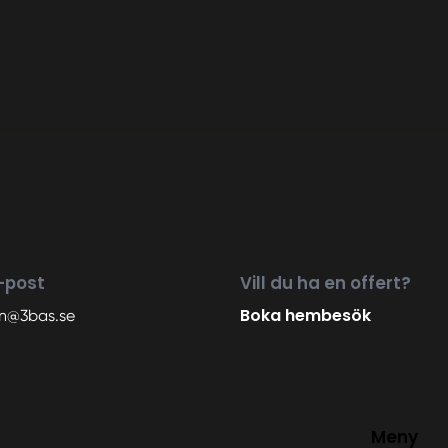
-post
Vill du ha en offert?
Boka hembesök
an@3bas.se
Meny