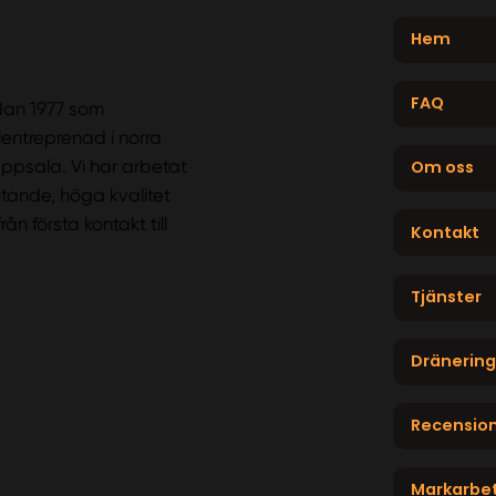
Hem
FAQ
edan 1977 som
lentreprenad i norra
ppsala. Vi har arbetat
Om oss
tande, höga kvalitet
n första kontakt till
Kontakt
Tjänster
Dränering
Recensio
Markarbe