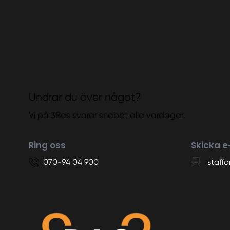
Undrar du över något?
Vi på 3Bas svarar snabbt alla vardagar.
Ring oss
Skicka e
070-94 04 900
staff