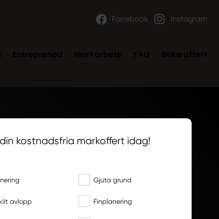
Facebook
Instagram
g
Entreprenad
Markarbete
FAQ
Boka offert
din kostnadsfria markoffert idag!
över du hjälp med?
nering
Gjuta grund
kilt avlopp
Finplanering