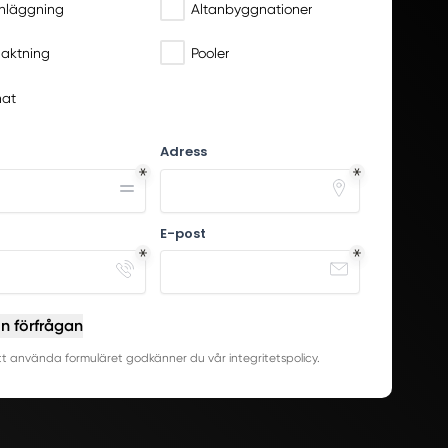
nläggning
Altanbyggnationer
aktning
Pooler
at
Adress
E-post
in förfrågan
 använda formuläret godkänner du vår integritetspolicy.