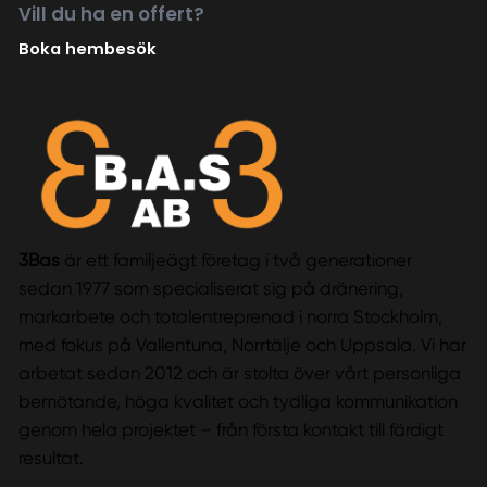
Vill du ha en offert?
Boka hembesök
3Bas
är ett familjeägt företag i två generationer
sedan 1977 som specialiserat sig på dränering,
markarbete och totalentreprenad i norra Stockholm,
med fokus på Vallentuna, Norrtälje och Uppsala. Vi har
arbetat sedan 2012 och är stolta över vårt personliga
bemötande, höga kvalitet och tydliga kommunikation
genom hela projektet – från första kontakt till färdigt
resultat.