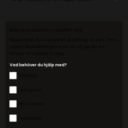
Boka din kostnadsfria markoffert idag!
Nedan fyller du i formuläret så utförligt du kan. Detta
skapar förutsättningarna för oss att ge dig ett
rättvist och korrekt förslag.
Vad behöver du hjälp med?
Dränering
Gjuta grund
Enskilt avlopp
Finplanering