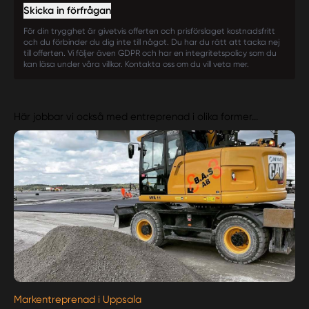
Skicka in förfrågan
För din trygghet är givetvis offerten och prisförslaget kostnadsfritt
och du förbinder du dig inte till något. Du har du rätt att tacka nej
till offerten. Vi följer även GDPR och har en integritetspolicy som du
kan läsa under våra villkor. Kontakta oss om du vill veta mer.
Här jobbar vi också med entreprenad i olika former...
Markentreprenad i Uppsala