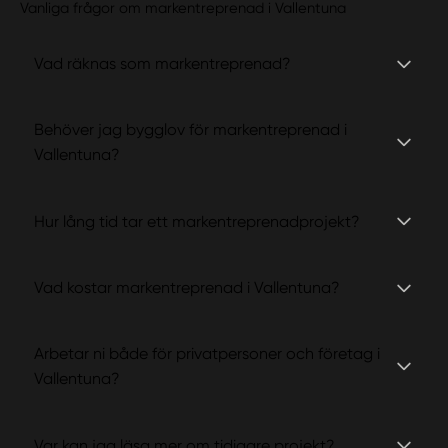
Vanliga frågor om markentreprenad i Vallentuna
Vad räknas som markentreprenad?
Behöver jag bygglov för markentreprenad i
Vallentuna?
Hur lång tid tar ett markentreprenadprojekt?
Vad kostar markentreprenad i Vallentuna?
Arbetar ni både för privatpersoner och företag i
Vallentuna?
Var kan jag läsa mer om tidigare projekt?