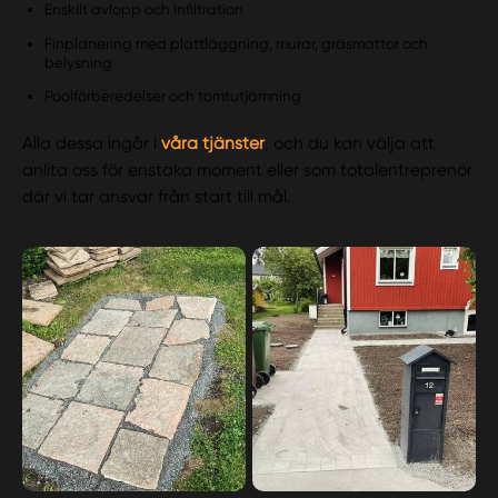
Enskilt avlopp och infiltration
Finplanering med plattläggning, murar, gräsmattor och
belysning
Poolförberedelser och tomtutjämning
Alla dessa ingår i
våra tjänster
, och du kan välja att
anlita oss för enstaka moment eller som totalentreprenör
där vi tar ansvar från start till mål.