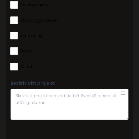
Stenläggning
Altanbyggnationer
Schaktning
Pooler
Annat
Beskriv ditt projekt: