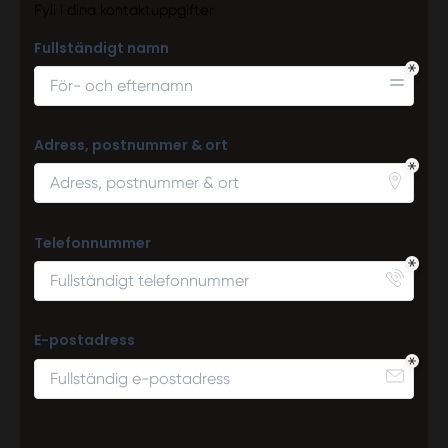
Fyll i dina kontaktuppgifter
Fullständigt namn
Adress, postnummer & ort
Telefonnummer
E-postadress