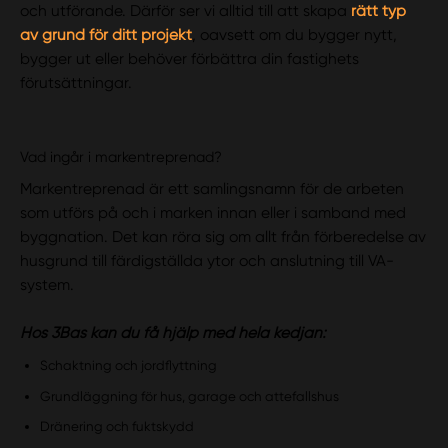
och utförande. Därför ser vi alltid till att skapa
rätt typ
av grund för ditt projekt
, oavsett om du bygger nytt,
bygger ut eller behöver förbättra din fastighets
förutsättningar.
Vad ingår i markentreprenad?
Markentreprenad är ett samlingsnamn för de arbeten
som utförs på och i marken innan eller i samband med
byggnation. Det kan röra sig om allt från förberedelse av
husgrund till färdigställda ytor och anslutning till VA-
system.
Hos 3Bas kan du få hjälp med hela kedjan:
Schaktning och jordflyttning
Grundläggning för hus, garage och attefallshus
Dränering och fuktskydd