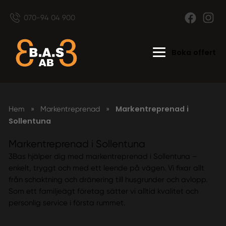
070-94 04 900
Boka offert
Markentreprenad i
Hem
»
Markentreprenad
»
Sollentuna
Markentreprenad i Sollentuna
3Bas hjälper dig med markentreprenad i Sollentuna –
enkelt, tryggt och med ett leende på vägen. Vi fixar allt
från schaktning och dränering till husgrunder och avlopp.
Som ett familjeägt företag sätter vi alltid kvalitet och
personlig service i första rummet.