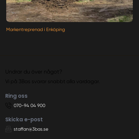
Markentreprenad i Enköping
Undrar du över något?
Vi på 3Bas svarar snabbt alla vardagar.
Ring oss
070-94 04 900
Skicka e-post
staffan@3bas.se