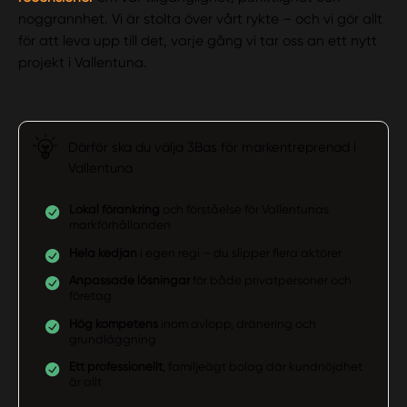
noggrannhet. Vi är stolta över vårt rykte – och vi gör allt
för att leva upp till det, varje gång vi tar oss an ett nytt
projekt i Vallentuna.
Därför ska du välja 3Bas för markentreprenad i
Vallentuna
Lokal förankring
och förståelse för Vallentunas
markförhållanden
Hela kedjan
i egen regi – du slipper flera aktörer
Anpassade lösningar
för både privatpersoner och
företag
Hög kompetens
inom avlopp, dränering och
grundläggning
Ett professionellt
, familjeägt bolag där kundnöjdhet
är allt