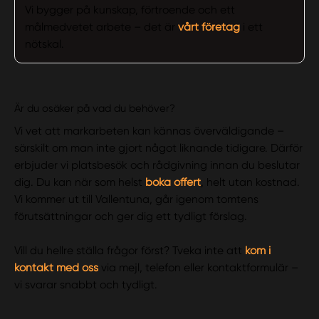
Vi bygger på kunskap, förtroende och ett
målmedvetet arbete – det är
vårt företag
i ett
nötskal.
Är du osäker på vad du behöver?
Vi vet att markarbeten kan kännas överväldigande –
särskilt om man inte gjort något liknande tidigare. Därför
erbjuder vi platsbesök och rådgivning innan du beslutar
dig. Du kan när som helst
boka offert
, helt utan kostnad.
Vi kommer ut till Vallentuna, går igenom tomtens
förutsättningar och ger dig ett tydligt förslag.
Vill du hellre ställa frågor först? Tveka inte att
kom i
kontakt med oss
via mejl, telefon eller kontaktformulär –
vi svarar snabbt och tydligt.