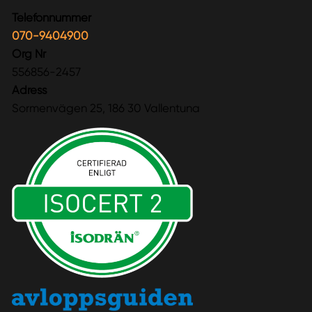
Telefonnummer
070-9404900
Org Nr
556856-2457
Adress
Sormenvägen 25, 186 30 Vallentuna