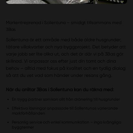
Markentreprenad i Sollentuna – smidigt tillsammans med
3Bas
Sollentuna är ett område med både äldre husgrunder,
tätare villakvarter och nya byggprojekt. Det betyder att
varje jobb ser lite olika ut, och det är där vi på 3Bas gör
skillnad. Vi anpassar oss efter just din tomt och dina
behov – alltid med fokus på kvalitet och en tydlig dialog
så att du vet vad som händer under resans gång.
När du anlitar 3Bas i Sollentuna kan du räkna med:
En trygg partner som kan allt från dränering till husgrunder
Effektiva lösningar anpassade till Sollentunas varierande
markförhållanden
Personlig service och enkel kommunikation – inga krångliga
byggtermer