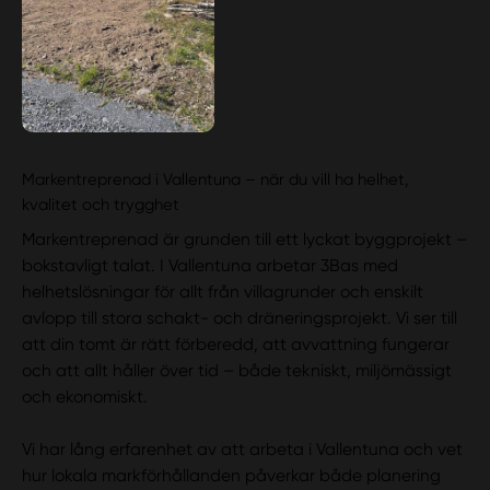
Markentreprenad i Vallentuna – när du vill ha helhet,
kvalitet och trygghet
Markentreprenad är grunden till ett lyckat byggprojekt –
bokstavligt talat. I Vallentuna arbetar 3Bas med
helhetslösningar för allt från villagrunder och enskilt
avlopp till stora schakt- och dräneringsprojekt. Vi ser till
att din tomt är rätt förberedd, att avvattning fungerar
och att allt håller över tid – både tekniskt, miljömässigt
och ekonomiskt.
Vi har lång erfarenhet av att arbeta i Vallentuna och vet
hur lokala markförhållanden påverkar både planering