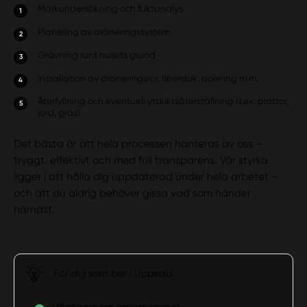
Markundersökning och fuktanalys
Planering av dräneringssystem
Grävning runt husets grund
Installation av dräneringsrör, fiberduk, isolering m.m.
Återfyllning och eventuell ytskiktsåterställning (t.ex. plattor,
jord, gräs)
Det bästa är att hela processen hanteras av oss –
tryggt, effektivt och med full transparens. Vår styrka
ligger i att hålla dig uppdaterad under hela arbetet –
och att du aldrig behöver gissa vad som händer
härnäst.
För dig som bor i Uppsala