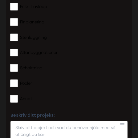
Enskilt avlopp
Finplanering
Stenläggning
Altanbyggnationer
Schaktning
Pooler
Annat
Beskriv ditt projekt: