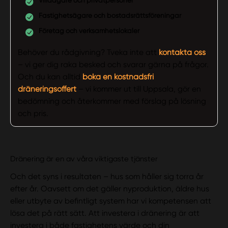
Villaägare och privatpersoner
Fastighetsägare och bostadsrättsföreningar
Företag och verksamhetslokaler
Behöver du rådgivning? Tveka inte att
kontakta oss
– vi ger dig raka besked och svarar gärna på frågor.
Och du kan alltid
boka en kostnadsfri
dräneringsoffert
– vi kommer ut till Uppsala, gör en
bedömning och återkommer med förslag på lösning
och pris.
Dränering är en av våra viktigaste tjänster
Och det syns i resultaten – hus som håller sig torra år
efter år. Oavsett om det gäller nyproduktion, äldre hus
eller utbyte av befintligt system har vi kompetensen att
lösa det på rätt sätt. Att investera i dränering är att
investera i både fastighetens värde och din