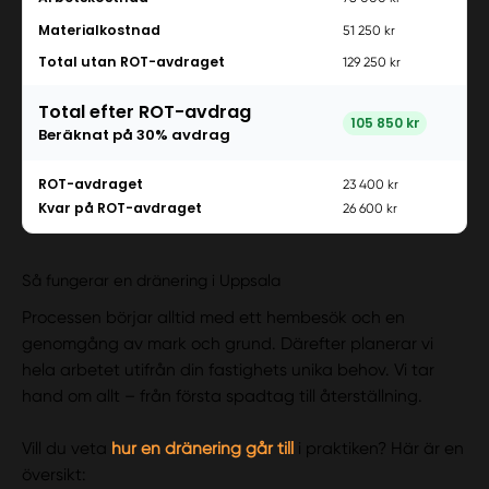
Materialkostnad
51 250 kr
Total utan ROT-avdraget
129 250 kr
Total efter ROT-avdrag
105 850 kr
Beräknat på
30
% avdrag
ROT-avdraget
23 400 kr
Kvar på ROT-avdraget
26 600 kr
Så fungerar en dränering i Uppsala
Processen börjar alltid med ett hembesök och en
genomgång av mark och grund. Därefter planerar vi
hela arbetet utifrån din fastighets unika behov. Vi tar
hand om allt – från första spadtag till återställning.
Vill du veta
hur en dränering går till
i praktiken? Här är en
översikt: