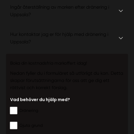
Ingår återställning av marken efter dränering i
Uppsala?
Hur kontaktar jag er för hjälp med dränering i
Uppsala?
Boka din kostnadsfria markoffert idag!
Nedan fyller du i formuläret så utförligt du kan. Detta
skapar förutsättningarna för oss att ge dig ett
rättvist och korrekt förslag.
Vad behöver du hjälp med?
Dränering
Gjuta grund