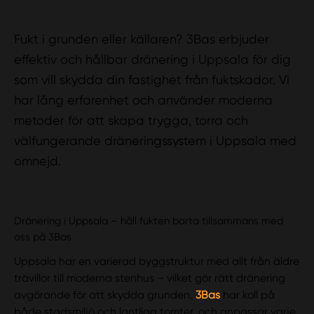
Fukt i grunden eller källaren? 3Bas erbjuder
effektiv och hållbar dränering i Uppsala för dig
som vill skydda din fastighet från fuktskador. Vi
har lång erfarenhet och använder moderna
metoder för att skapa trygga, torra och
välfungerande dräneringssystem i Uppsala med
omnejd.
Dränering i Uppsala – håll fukten borta tillsammans med
oss på 3Bas
Uppsala har en varierad byggstruktur med allt från äldre
trävillor till moderna stenhus – vilket gör rätt dränering
avgörande för att skydda grunden.
3Bas
har koll på
både stadsmiljö och lantliga tomter, och anpassar varje