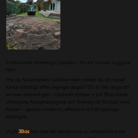
Professionell dränering i Uppsala – för ett torrare, tryggare
hem
Har du fuktproblem i källaren eller märker du att huset
luktar instängt efter regniga dagar? Då är det dags att
se över dräneringen. I Uppsala hjälper vi på 3Bas både
villaägare, fastighetsägare och företag att få bukt med
fukten – genom moderna, effektiva och långsiktiga
lösningar.
Vi på
3Bas
har över ett decennium av erfarenhet inom