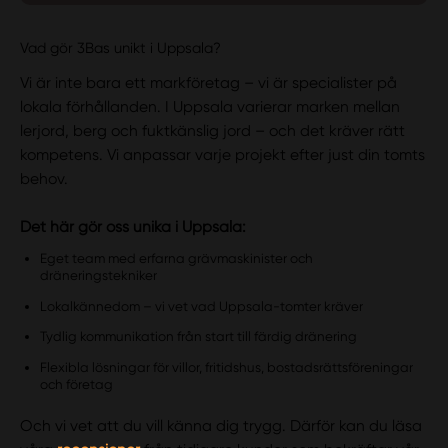
Vad gör 3Bas unikt i Uppsala?
Vi är inte bara ett markföretag – vi är specialister på
lokala förhållanden. I Uppsala varierar marken mellan
lerjord, berg och fuktkänslig jord – och det kräver rätt
kompetens. Vi anpassar varje projekt efter just din tomts
behov.
Det här gör oss unika i Uppsala:
Eget team med erfarna grävmaskinister och
dräneringstekniker
Lokalkännedom – vi vet vad Uppsala-tomter kräver
Tydlig kommunikation från start till färdig dränering
Flexibla lösningar för villor, fritidshus, bostadsrättsföreningar
och företag
Och vi vet att du vill känna dig trygg. Därför kan du läsa