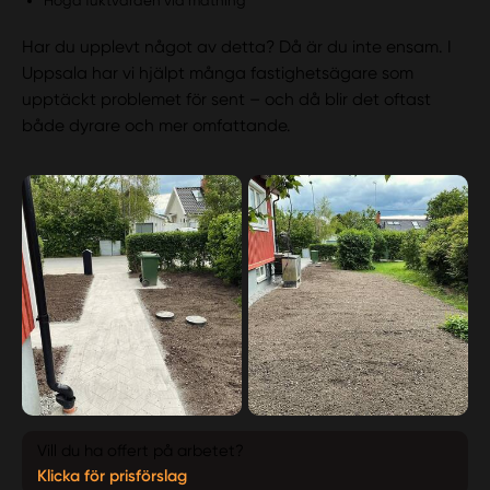
Höga fuktvärden vid mätning
Har du upplevt något av detta? Då är du inte ensam. I
Uppsala har vi hjälpt många fastighetsägare som
upptäckt problemet för sent – och då blir det oftast
både dyrare och mer omfattande.
Vill du ha offert på arbetet?
Klicka för prisförslag