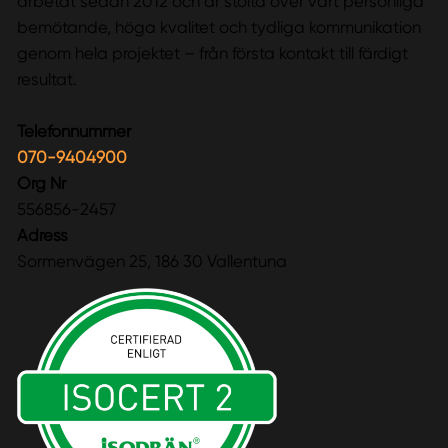
arbetat sedan 2012 och är stolta över vårt personliga
bemötande, höga kvalitet och tydliga kommunikation
genom hela projektet – från första kontakt till färdigt
resultat.
Telefonnummer
070-9404900
Org Nr
556856-2457
Adress
Sormenvägen 25, 186 30 Vallentuna