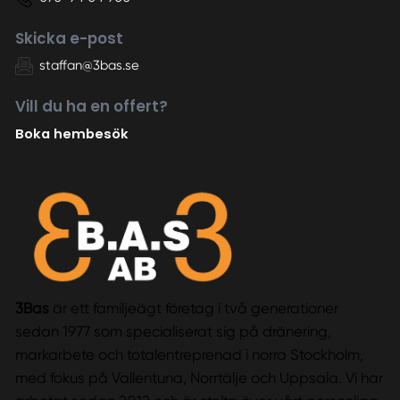
Skicka e-post
staffan@3bas.se
Vill du ha en offert?
Boka hembesök
3Bas
är ett familjeägt företag i två generationer
sedan 1977 som specialiserat sig på dränering,
markarbete och totalentreprenad i norra Stockholm,
med fokus på Vallentuna, Norrtälje och Uppsala. Vi har