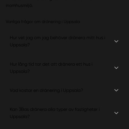
inomhusmiljö.
Vanliga frågor om dränering i Uppsala
Hur vet jag om jag behöver dränera mitt hus i
Uppsala?
Hur lång tid tar det att dränera ett hus i
Uppsala?
Vad kostar en dränering i Uppsala?
Kan 3Bas dränera alla typer av fastigheter i
Uppsala?