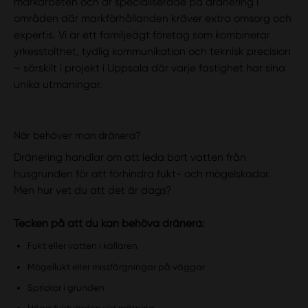
markarbeten och är specialiserade på dränering i
områden där markförhållanden kräver extra omsorg och
expertis. Vi är ett familjeägt företag som kombinerar
yrkesstolthet, tydlig kommunikation och teknisk precision
– särskilt i projekt i Uppsala där varje fastighet har sina
unika utmaningar.
När behöver man dränera?
Dränering handlar om att leda bort vatten från
husgrunden för att förhindra fukt- och mögelskador.
Men hur vet du att det är dags?
Tecken på att du kan behöva dränera:
Fukt eller vatten i källaren
Mögellukt eller missfärgningar på väggar
Sprickor i grunden