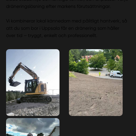
dräneringslösning efter markens förutsättningar.
Vi kombinerar lokal kännedom med pålitligt hantverk, så
att du som bor i Uppsala får en dränering som håller
över tid – tryggt, enkelt och professionellt.