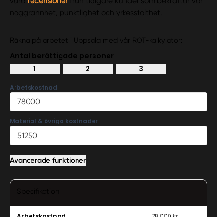
våra
recensioner
från tidigare kunder som bekräftar vår
noggrannhet, punktlighet och yrkesstolthet.
Räkna på arbetet i Uppsala med vår ROT-kalkylator:
Antal berättigade personer
1
2
3
Arbetskostnad
Material & övriga kostnader
Avancerade funktioner
Specifikation
Arbetskostnad
78 000 kr