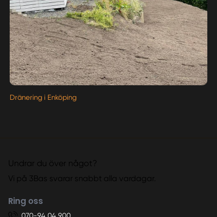
Dränering i Enköping
Undrar du över något?
Vi på 3Bas svarar snabbt alla vardagar.
Ring oss
070-94 04 900