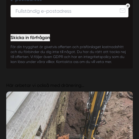
Skicka in förfrågan
För din trygghet är givetvis offerten och prisförslaget kostnadsfritt
och du förbinder du dig inte till något. Du har du rätt att tacka nej
till offerten. Vi följer även GDPR och har en integritetspolicy som du
kan läsa under våra villkor. Kontakta oss om du vill veta mer.
Här arbetar vi också med dränering...