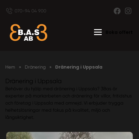
070-94 04 900
Boka offert
Dränering i Uppsala
Hem
»
Dränering
»
Dränering i Uppsala
Behöver du hjälp med dränering i Uppsala? 3Bas är
experter på markarbeten och dränering för villor, fritidshus
och företag i Uppsala med omnejd. Vi erbjuder trygga
helhetslösningar med fokus på kvalitet, miljö och
långsiktighet.